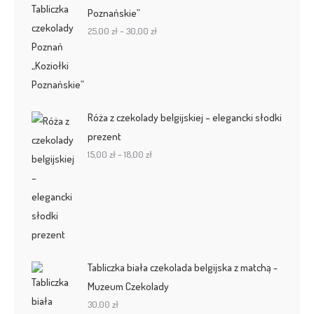
Poznańskie”
Zakres
25,00
zł
–
30,00
zł
cen:
od
25,00 zł
do
Róża z czekolady belgijskiej – elegancki słodki
30,00 zł
prezent
Zakres
15,00
zł
–
18,00
zł
cen:
od
15,00 zł
do
18,00 zł
Tabliczka biała czekolada belgijska z matchą -
Muzeum Czekolady
30,00
zł