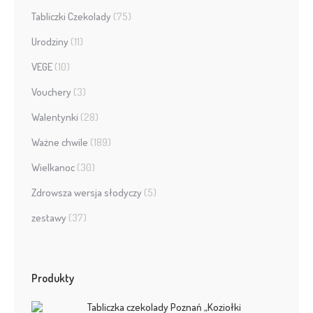
Tabliczki Czekolady
(75)
Urodziny
(11)
VEGE
(10)
Vouchery
(3)
Walentynki
(28)
Ważne chwile
(189)
Wielkanoc
(30)
Zdrowsza wersja słodyczy
(5)
zestawy
(37)
Produkty
Tabliczka czekolady Poznań „Koziołki