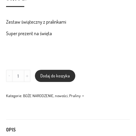
Zestaw świąteczny z pralinkami
Super prezent na święta
Ilość
Dodaj do koszyka
Bombonierka
świąteczna
Kategorie:
BOŻE NARODZENIE
,
nowości
,
Praliny
16
pralinek
OPIS