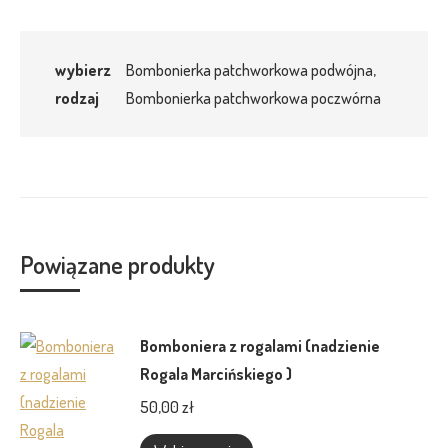
wybierz
Bombonierka patchworkowa podwójna,
rodzaj
Bombonierka patchworkowa poczwórna
Powiązane produkty
Bomboniera z rogalami (nadzienie
Rogala Marcińskiego )
50,00
zł
Ten