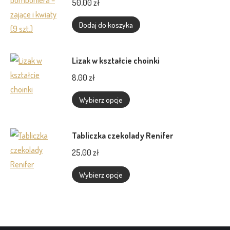
50,00
zł
Opcje
można
Dodaj do koszyka
wybrać
na
Lizak w kształcie choinki
stronie
8,00
zł
produktu
Ten
Wybierz opcje
produkt
ma
Tabliczka czekolady Renifer
wiele
25,00
zł
wariantów.
Opcje
Ten
Wybierz opcje
można
produkt
wybrać
ma
na
wiele
stronie