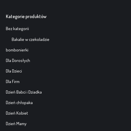
wariantów.
produktu
Opcje
Kategorie produktów
można
wybrać
Bez kategorii
na
Bakalie w czekoladzie
stronie
produktu
bombonierki
Dla Dorosłych
Dla Dzieci
Dla Firm
Dzień Babci i Dziadka
Dzień chłopaka
Dzień Kobiet
Dzień Mamy