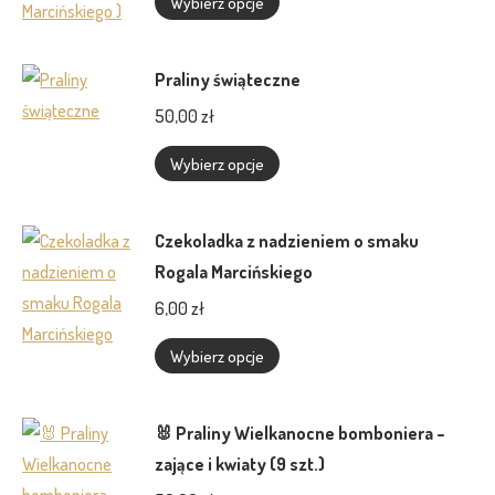
Wybierz opcje
produkt
ma
Praliny świąteczne
wiele
50,00
zł
wariantów.
Opcje
Ten
Wybierz opcje
można
produkt
wybrać
ma
Czekoladka z nadzieniem o smaku
na
wiele
Rogala Marcińskiego
stronie
wariantów.
6,00
zł
produktu
Opcje
można
Ten
Wybierz opcje
wybrać
produkt
na
ma
🐰 Praliny Wielkanocne bomboniera –
stronie
wiele
zające i kwiaty (9 szt.)
produktu
wariantów.